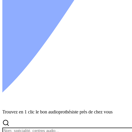
Fiche Technique - M-CORE B-Li M
Fiche Technique - M-CORE B-Li P
Mode d'emploi - CHARGEUR DRY & UV-C
Mode d'emploi - STATION DE CHARGE B-P, HP
Trouvez en 1 clic le bon audioprothésiste près de chez vous