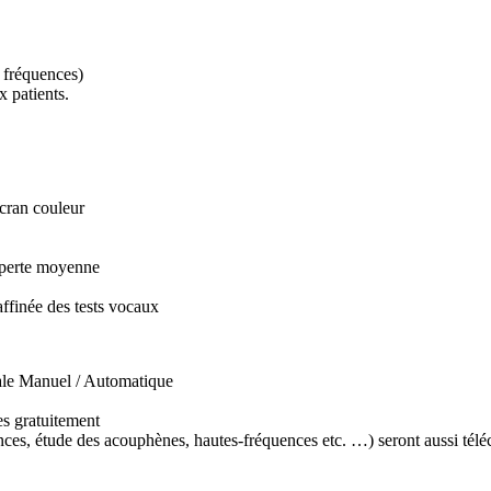
 fréquences)
 patients.
écran couleur
a perte moyenne
ffinée des tests vocaux
nale Manuel / Automatique
es gratuitement
ences, étude des acouphènes, hautes-fréquences etc. …) seront aussi té