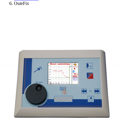
OuieFix
Ressources
Actualités
AuditionTV
Évènements