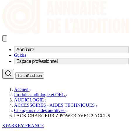
Annuaire
Guides
Trouvez un professionnel de l'audition
Espace professionnel
Centre d'audioprothèse
Audioprothésistes
Acteurs et services
Médecins ORL & Phoniatres
Test d'audition
Fournisseurs
Orthophonistes
Réseaux d'audioprothèse
Services ORL
Services ORL
Accueil
Écoles spécialisées
Orthophonistes
Produits audiologie et ORL
Fournisseurs
Formations et écoles
AUDIOLOGIE
Associations
Organismes / Syndicats
ACCESSOIRES - AIDES TECHNIQUES
Produits
Chargeurs d'aides auditives
PACK CHARGEUR Z POWER AVEC 2 ACCUS
Ressources
Actualités
STARKEY FRANCE
AuditionTV