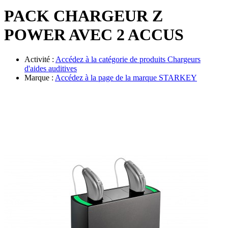
Évènements
PACK CHARGEUR Z
POWER AVEC 2 ACCUS
Activité :
Accédez à la catégorie de produits
Chargeurs
d'aides auditives
Marque :
Accédez à la page de la marque
STARKEY