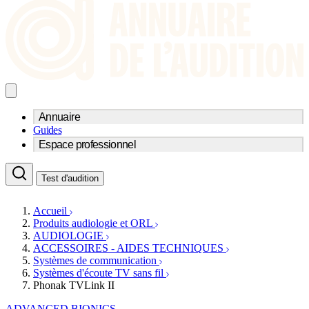
Annuaire
Guides
Trouvez un professionnel de l'audition
Espace professionnel
Centre d'audioprothèse
Audioprothésistes
Acteurs et services
Médecins ORL & Phoniatres
Test d'audition
Fournisseurs
Orthophonistes
Réseaux d'audioprothèse
Services ORL
Services ORL
Accueil
Écoles spécialisées
Orthophonistes
Produits audiologie et ORL
Fournisseurs
Formations et écoles
AUDIOLOGIE
Associations
Organismes / Syndicats
ACCESSOIRES - AIDES TECHNIQUES
Produits
Systèmes de communication
Systèmes d'écoute TV sans fil
Ressources
Phonak TVLink II
Actualités
AuditionTV
ADVANCED BIONICS