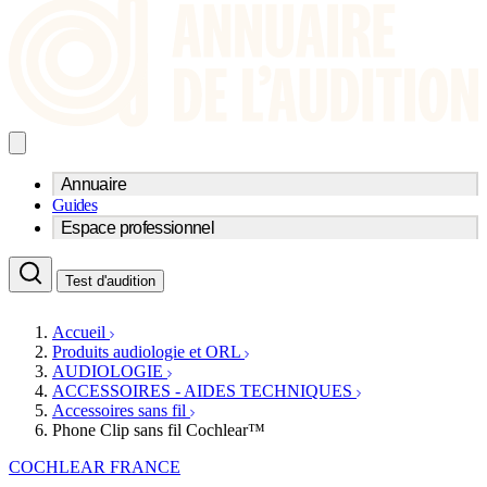
Annuaire
Guides
Trouvez un professionnel de l'audition
Espace professionnel
Centre d'audioprothèse
Audioprothésistes
Acteurs et services
Médecins ORL & Phoniatres
Test d'audition
Fournisseurs
Orthophonistes
Réseaux d'audioprothèse
Services ORL
Services ORL
Accueil
Écoles spécialisées
Orthophonistes
Produits audiologie et ORL
Fournisseurs
Formations et écoles
AUDIOLOGIE
Associations
Organismes / Syndicats
ACCESSOIRES - AIDES TECHNIQUES
Produits
Accessoires sans fil
Phone Clip sans fil Cochlear™
Ressources
Actualités
COCHLEAR FRANCE
AuditionTV