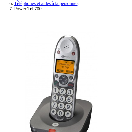
Téléphones et aides à la personne
Power Tel 700
Ressources
Actualités
AuditionTV
Évènements