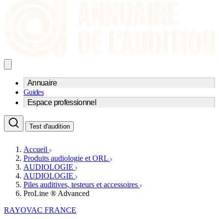
Annuaire
Guides
Trouvez un professionnel de l'audition
Espace professionnel
Centre d'audioprothèse
Audioprothésistes
Acteurs et services
Médecins ORL & Phoniatres
Test d'audition
Fournisseurs
Orthophonistes
Réseaux d'audioprothèse
Services ORL
Services ORL
Accueil
Écoles spécialisées
Orthophonistes
Produits audiologie et ORL
Fournisseurs
Formations et écoles
AUDIOLOGIE
Associations
Organismes / Syndicats
AUDIOLOGIE
Produits
Piles auditives, testeurs et accessoires
ProLine ® Advanced
Ressources
Actualités
RAYOVAC FRANCE
AuditionTV