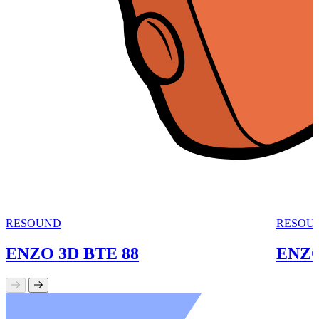
RESOUND
RESOU
ENZO 3D BTE 88
ENZO