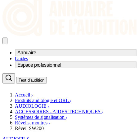
Annuaire
Guides
Trouvez un professionnel de l'audition
Espace professionnel
Centre d'audioprothèse
Audioprothésistes
Acteurs et services
Médecins ORL & Phoniatres
Test d'audition
Fournisseurs
Orthophonistes
Réseaux d'audioprothèse
Services ORL
Services ORL
Accueil
Écoles spécialisées
Orthophonistes
Produits audiologie et ORL
Fournisseurs
Formations et écoles
AUDIOLOGIE
Associations
Organismes / Syndicats
ACCESSOIRES - AIDES TECHNIQUES
Produits
Systèmes de signalisation
Réveils, montres
Ressources
Réveil SW200
Actualités
AuditionTV
AUDIOFILS