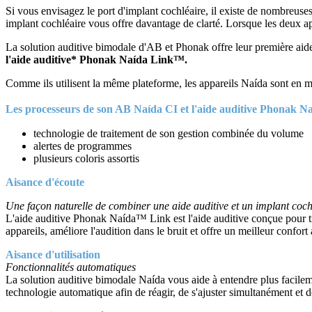
Si vous envisagez le port d'implant cochléaire, il existe de nombreuses
implant cochléaire vous offre davantage de clarté. Lorsque les deux ap
La solution auditive bimodale d'AB et Phonak offre leur première aid
l'aide auditive* Phonak Naída Link™.
Comme ils utilisent la même plateforme, les appareils Naída sont en 
Les processeurs de son AB Naída CI et l'aide auditive Phonak N
technologie de traitement de son gestion combinée du volume
alertes de programmes
plusieurs coloris assortis
Aisance d'écoute
Une façon naturelle de combiner une aide auditive et un implant coch
L'aide auditive Phonak Naída™ Link est l'aide auditive conçue pour tra
appareils, améliore l'audition dans le bruit et offre un meilleur confort 
Aisance d'utilisation
Fonctionnalités automatiques
La solution auditive bimodale Naída vous aide à entendre plus facile
technologie automatique afin de réagir, de s'ajuster simultanément et 