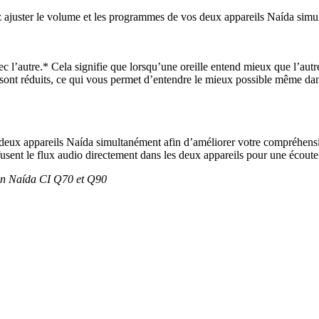
z ajuster le volume et les programmes de vos deux appareils Naída simu
ec l’autre.* Cela signifie que lorsqu’une oreille entend mieux que l’aut
 sont réduits, ce qui vous permet d’entendre le mieux possible même dans 
deux appareils Naída simultanément afin d’améliorer votre compréhensi
fusent le flux audio directement dans les deux appareils pour une écoute
son Naída CI Q70 et Q90