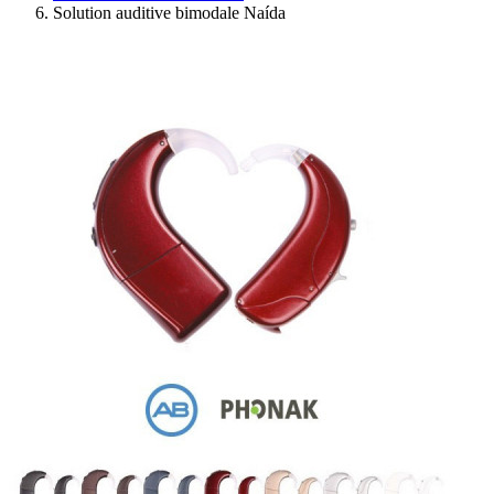
Solution auditive bimodale Naída
Ressources
Actualités
AuditionTV
Évènements