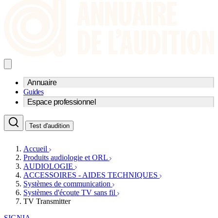
Annuaire
Guides
Trouvez un professionnel de l'audition
Espace professionnel
Centre d'audioprothèse
Audioprothésistes
Acteurs et services
Médecins ORL & Phoniatres
Test d'audition
Fournisseurs
Orthophonistes
Réseaux d'audioprothèse
Services ORL
Services ORL
Accueil
Écoles spécialisées
Orthophonistes
Produits audiologie et ORL
Fournisseurs
Formations et écoles
AUDIOLOGIE
Associations
Organismes / Syndicats
ACCESSOIRES - AIDES TECHNIQUES
Produits
Systèmes de communication
Systèmes d'écoute TV sans fil
Ressources
TV Transmitter
Actualités
AuditionTV
SIGNIA