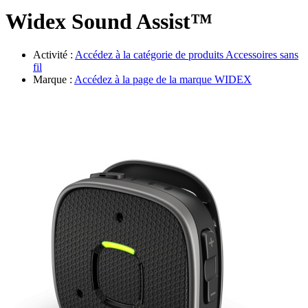
Évènements
Widex Sound Assist™
Activité :
Accédez à la catégorie de produits
Accessoires sans
fil
Marque :
Accédez à la page de la marque
WIDEX