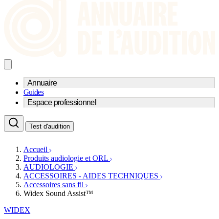
Annuaire
Guides
Trouvez un professionnel de l'audition
Espace professionnel
Centre d'audioprothèse
Audioprothésistes
Acteurs et services
Médecins ORL & Phoniatres
Test d'audition
Fournisseurs
Orthophonistes
Réseaux d'audioprothèse
Services ORL
Services ORL
Accueil
Écoles spécialisées
Orthophonistes
Produits audiologie et ORL
Fournisseurs
Formations et écoles
AUDIOLOGIE
Associations
Organismes / Syndicats
ACCESSOIRES - AIDES TECHNIQUES
Produits
Accessoires sans fil
Widex Sound Assist™
Ressources
Actualités
WIDEX
AuditionTV