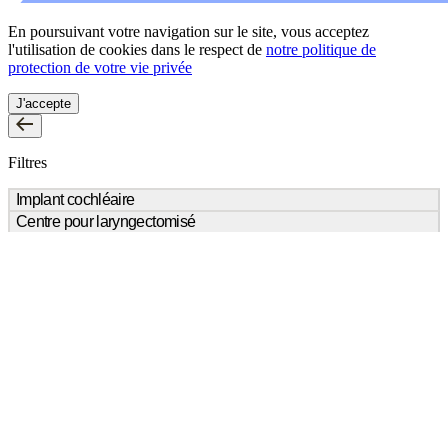
En poursuivant votre navigation sur le site, vous acceptez
l'utilisation de cookies dans le respect de
notre politique de
protection de votre vie privée
J'accepte
Filtres
Implant cochléaire
Centre pour laryngectomisé
NON
(4)
OUI
NON
(4)
OUI