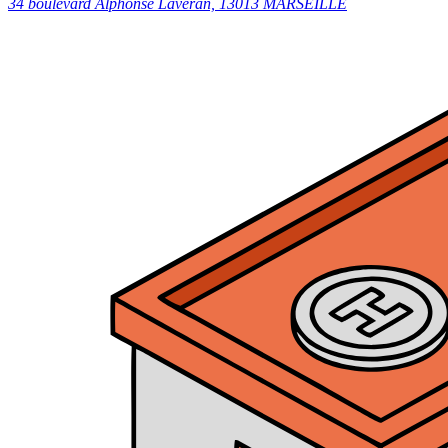
34 boulevard Alphonse Laveran, 13013 MARSEILLE