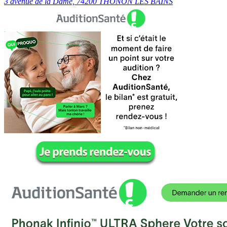
3 avenue de la Dame, 74200 THONON LES BAINS