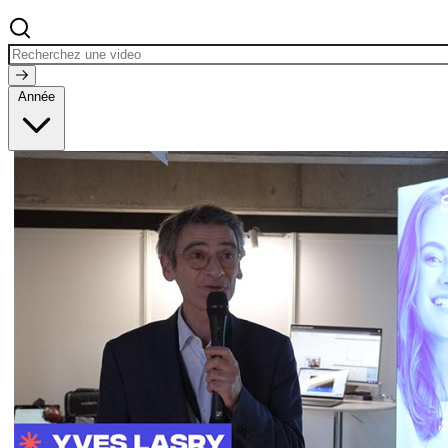
Ressources
Actualités
AuditionTV
Évènements
Année