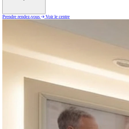
Prendre rendez-vous
Voir le centre
Lundi
Fermé
Mardi
09h00 - 12h00
14h00 - 18h00
Mercredi
Fermé
Jeudi
09h00 - 12h00
14h00 - 18h00
Vendredi
Fermé
Samedi
Fermé
Dimanche
Fermé