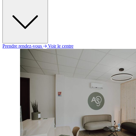
Prendre rendez-vous
Voir le centre
Lundi
09h30 - 18h30
Mardi
09h30 - 18h30
Mercredi
09h30 - 18h30
Jeudi
09h30 - 18h30
Vendredi
09h30 - 18h30
Samedi
Fermé
Dimanche
Fermé