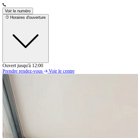
Voir le numéro
Horaires d'ouverture
Ouvert jusqu'à 12:00
Lundi
Prendre rendez-vous
Voir le centre
09h00 - 12h00
14h00 - 18h00
Mardi
09h00 - 12h00
14h00 - 18h00
Mercredi
09h00 - 12h00
14h00 - 18h00
Jeudi
09h00 - 12h00
14h00 - 18h00
Vendredi