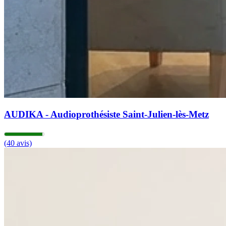
AUDIKA - Audioprothésiste Saint-Julien-lès-Metz
(40 avis)