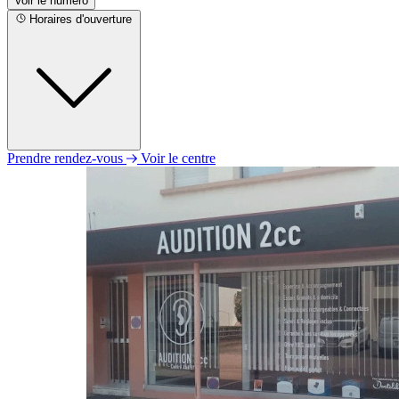
Voir le numéro
Horaires d'ouverture
Prendre rendez-vous
Voir le centre
Lundi
Fermé
Mardi
09h00 - 12h00
14h00 - 18h00
Mercredi
09h00 - 12h00
Jeudi
Fermé
Vendredi
09h00 - 12h00
14h00 - 18h00
Samedi
Fermé
Dimanche