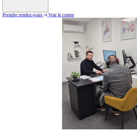
Prendre rendez-vous
Voir le centre
Lundi
Fermé
Mardi
09h00 - 12h00
14h00 - 18h00
Mercredi
Fermé
Jeudi
Fermé
Vendredi
09h00 - 12h00
14h00 - 18h00
Samedi
Fermé
Dimanche
Fermé