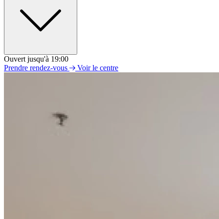
Ouvert jusqu'à 19:00
Lundi
Prendre rendez-vous
Voir le centre
10h00 - 19h00
Mardi
10h00 - 19h00
Mercredi
10h00 - 19h00
Jeudi
10h00 - 19h00
Vendredi
10h00 - 19h00
Samedi
10h00 - 19h00
Dimanche
Fermé