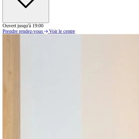
Ouvert jusqu'à 19:00
Lundi
Prendre rendez-vous
Voir le centre
11h00 - 19h00
Mardi
09h00 - 19h00
Mercredi
09h00 - 19h00
Jeudi
09h00 - 19h00
Vendredi
09h00 - 19h00
Samedi
09h00 - 19h00
Dimanche
Fermé