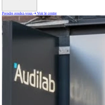
Prendre rendez-vous
Voir le centre
Lundi
14h00 - 17h30
Mardi
Fermé
Mercredi
09h00 - 12h00
Jeudi
Fermé
Vendredi
Fermé
Samedi
Fermé
Dimanche
Fermé