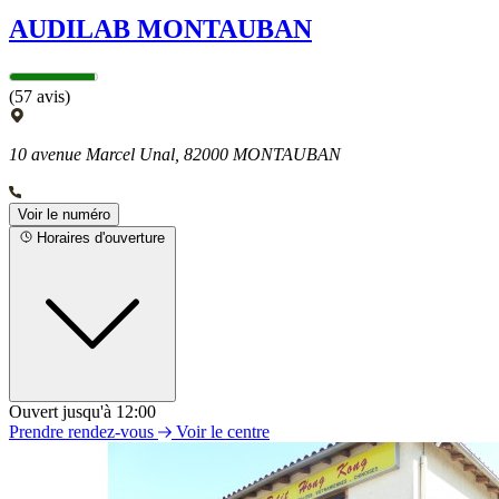
AUDILAB MONTAUBAN
(57 avis)
10 avenue Marcel Unal, 82000 MONTAUBAN
Voir le numéro
Horaires d'ouverture
Ouvert jusqu'à 12:00
Lundi
Prendre rendez-vous
Voir le centre
09h00 - 12h00
14h00 - 18h00
Mardi