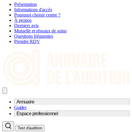
Présentation
Informations d'accès
Pourquoi choisir centre ?
À propos
Derniers avis
Mutuelle et réseaux de soins
Questions fréquentes
Prendre RDV
Annuaire
Guides
Trouvez un professionnel de l'audition
Espace professionnel
Centre d'audioprothèse
Audioprothésistes
Acteurs et services
Médecins ORL & Phoniatres
Test d'audition
Fournisseurs