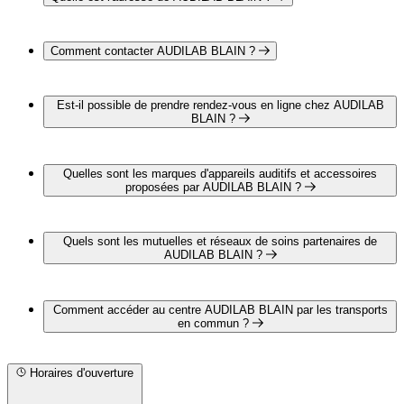
AUDILAB BLAIN est situé au 7 rue Aristide Briand, 44130
Blain
Comment contacter AUDILAB BLAIN ?
Vous pouvez contacter AUDILAB BLAIN par téléphone au
02 40 79 94 73
Est-il possible de prendre rendez-vous en ligne chez AUDILAB
BLAIN ?
Oui, il est possible de prendre rendez-vous en ligne chez
AUDILAB BLAIN pour un bilan auditif complet et gratuit en
Quelles sont les marques d'appareils auditifs et accessoires
cliquant sur le lien suivant :
proposées par AUDILAB BLAIN ?
https://www.audilab.fr/centre/audioprothesiste-blain/#dispo-
step
AUDILAB BLAIN propose les marques suivantes :
PHONAK
Quels sont les mutuelles et réseaux de soins partenaires de
OTICON
AUDILAB BLAIN ?
BERNAFON
AUDILAB BLAIN est partenaire avec les mutuelles et
réseaux de soins suivants :
Comment accéder au centre AUDILAB BLAIN par les transports
CARTE BLANCHE
en commun ?
ITELIS
KALIXIA
AUDILAB BLAIN est situé à proximité des arrêts suivants :
Bus - Centre
Horaires d'ouverture
Bus - Graviers