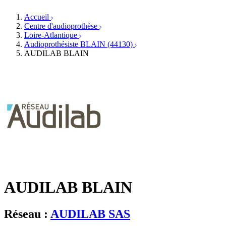
Orthophonistes
Réseaux d'audioprothèse
Services ORL
Services ORL
Accueil
Écoles spécialisées
Orthophonistes
Centre d'audioprothèse
Fournisseurs
Formations et écoles
Loire-Atlantique
Associations
Organismes / Syndicats
Audioprothésiste BLAIN (44130)
Produits
AUDILAB BLAIN
Ressources
Actualités
AuditionTV
Évènements
AUDILAB BLAIN
Réseau :
AUDILAB SAS