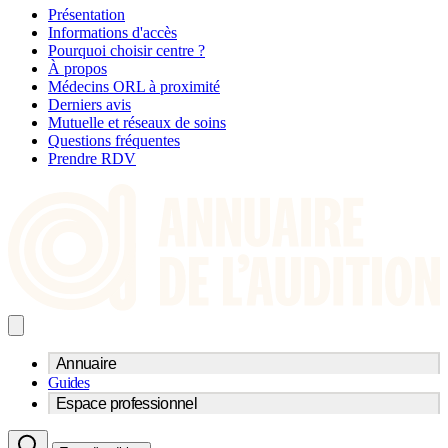
Présentation
Informations d'accès
Pourquoi choisir centre ?
À propos
Médecins ORL à proximité
Derniers avis
Mutuelle et réseaux de soins
Questions fréquentes
Prendre RDV
Annuaire
Guides
Trouvez un professionnel de l'audition
Espace professionnel
Centre d'audioprothèse
Audioprothésistes
Acteurs et services