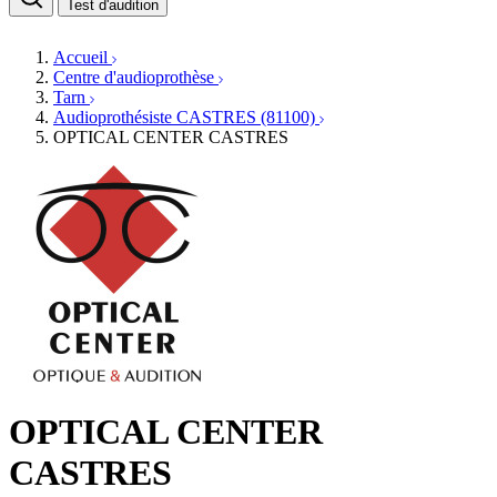
Médecins ORL & Phoniatres
Test d'audition
Fournisseurs
Orthophonistes
Réseaux d'audioprothèse
Services ORL
Services ORL
Accueil
Écoles spécialisées
Orthophonistes
Centre d'audioprothèse
Fournisseurs
Formations et écoles
Tarn
Associations
Organismes / Syndicats
Audioprothésiste CASTRES (81100)
Produits
OPTICAL CENTER CASTRES
Ressources
Actualités
AuditionTV
Évènements
OPTICAL CENTER
CASTRES