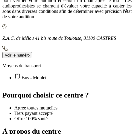
pour vérifier votre audition et établir un bilan après le test. Les
audioprothésistes se chargent d'évaluer votre capacité à capter les
sons dans diverses conditions afin de déterminer avec précision l'état
de votre audition.
Z.A.C. de Mélou 41 bis route de Toulouse, 81100 CASTRES
Voir le numéro
Moyens de transport
Bus - Moulet
Leaflet
|
©
OpenStreetMap
contributors
+
Pourquoi choisir ce centre ?
−
Agrée toutes mutuelles
Tiers payant accepté
Offre 100% santé
À propos du centre