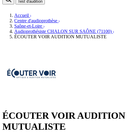
Médecins ORL & Phoniatres
Test d'audition
Fournisseurs
Orthophonistes
Réseaux d'audioprothèse
Services ORL
Services ORL
Accueil
Écoles spécialisées
Orthophonistes
Centre d'audioprothèse
Fournisseurs
Formations et écoles
Saône-et-Loire
Associations
Organismes / Syndicats
Audioprothésiste CHALON SUR SAÔNE (71100)
Produits
ÉCOUTER VOIR AUDITION MUTUALISTE
Ressources
Actualités
AuditionTV
Évènements
ÉCOUTER VOIR AUDITION
MUTUALISTE