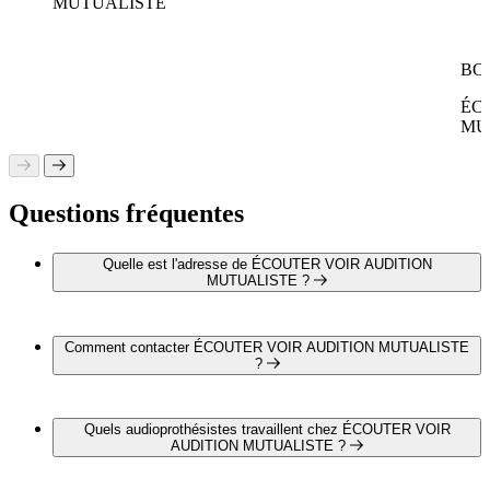
MUTUALISTE
BO
ÉC
MU
Questions fréquentes
Quelle est l'adresse de ÉCOUTER VOIR AUDITION
MUTUALISTE ?
ÉCOUTER VOIR AUDITION MUTUALISTE est situé au
6 rue Général Leclerc, 71100 Chalon Sur Saône
Comment contacter ÉCOUTER VOIR AUDITION MUTUALISTE
?
Vous pouvez contacter ÉCOUTER VOIR AUDITION
MUTUALISTE par téléphone au 03 85 48 77 32
Quels audioprothésistes travaillent chez ÉCOUTER VOIR
AUDITION MUTUALISTE ?
Melle Marie Lou REBEROL travaille chez ÉCOUTER