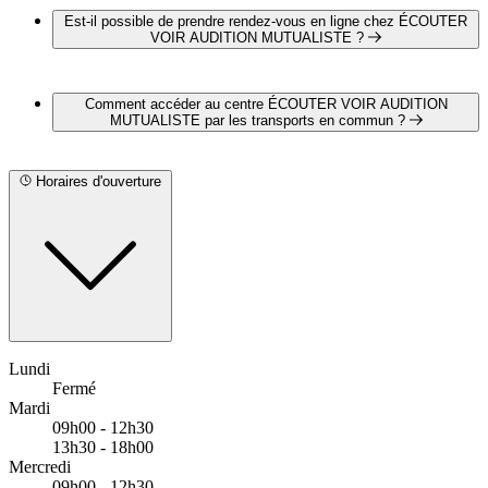
VOIR AUDITION MUTUALISTE
Est-il possible de prendre rendez-vous en ligne chez ÉCOUTER
VOIR AUDITION MUTUALISTE ?
Oui, il est possible de prendre rendez-vous en ligne chez
ÉCOUTER VOIR AUDITION MUTUALISTE pour un
Comment accéder au centre ÉCOUTER VOIR AUDITION
bilan auditif complet et gratuit en cliquant sur le lien suivant :
MUTUALISTE par les transports en commun ?
https://www.ecoutervoir.fr/trouver-un-magasin/chalon-sur-
saone-leclerc/?
ÉCOUTER VOIR AUDITION MUTUALISTE est situé à
utm_source=store+Locator&utm_medium=CTA&utm_campaign
proximité des arrêts suivants :
Horaires d'ouverture
Bus - Gare Routière
Bus - Colombière-République
Bus - Pôle Gares
Lundi
Fermé
Mardi
09h00 - 12h30
13h30 - 18h00
Mercredi
09h00 - 12h30