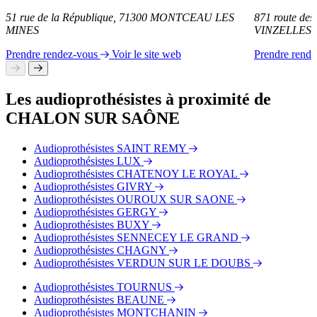
51 rue de la République, 71300 MONTCEAU LES
871 route des
MINES
VINZELLES
Prendre rendez-vous
Voir le site web
Prendre rend
Les audioprothésistes à proximité de
CHALON SUR SAÔNE
Audioprothésistes SAINT REMY
Audioprothésistes LUX
Audioprothésistes CHATENOY LE ROYAL
Audioprothésistes GIVRY
Audioprothésistes OUROUX SUR SAONE
Audioprothésistes GERGY
Audioprothésistes BUXY
Audioprothésistes SENNECEY LE GRAND
Audioprothésistes CHAGNY
Audioprothésistes VERDUN SUR LE DOUBS
Audioprothésistes TOURNUS
Audioprothésistes BEAUNE
Audioprothésistes MONTCHANIN