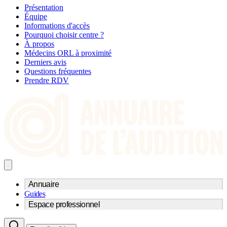
Présentation
Équipe
Informations d'accès
Pourquoi choisir centre ?
À propos
Médecins ORL à proximité
Derniers avis
Questions fréquentes
Prendre RDV
Annuaire
Guides
Trouvez un professionnel de l'audition
Espace professionnel
Centre d'audioprothèse
Audioprothésistes
Acteurs et services