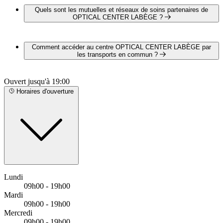
suivantes :
Quels sont les mutuelles et réseaux de soins partenaires de
OUÏEZEN
OPTICAL CENTER LABÈGE ?
BIOTONE TECHNOLOGIE
STARKEY FRANCE
OPTICAL CENTER LABÈGE est partenaire avec les
SIGNIA
mutuelles et réseaux de soins suivants :
Comment accéder au centre OPTICAL CENTER LABÈGE par
PHONAK
AUDISTYA
les transports en commun ?
CARTE BLANCHE
ITELIS
OPTICAL CENTER LABÈGE est situé à proximité des
KALIVIA
Ouvert jusqu'à 19:00
arrêts suivants :
SANTÉCLAIR
Bus - Lalande
Horaires d'ouverture
Bus - Grande Borde
Bus - Tolosane
Lundi
09h00 - 19h00
Mardi
09h00 - 19h00
Mercredi
09h00 - 19h00