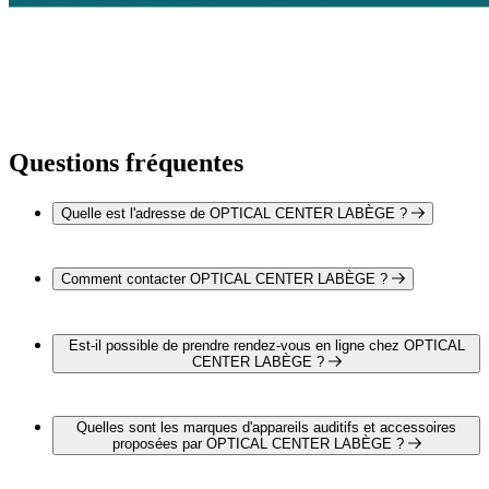
Questions fréquentes
Quelle est l'adresse de OPTICAL CENTER LABÈGE ?
OPTICAL CENTER LABÈGE est situé au 94 place du
Commerce, 31670 Labège
Comment contacter OPTICAL CENTER LABÈGE ?
Vous pouvez contacter OPTICAL CENTER LABÈGE par
téléphone au 05 61 14 28 28
Est-il possible de prendre rendez-vous en ligne chez OPTICAL
CENTER LABÈGE ?
Oui, il est possible de prendre rendez-vous en ligne chez
OPTICAL CENTER LABÈGE pour un bilan auditif complet
Quelles sont les marques d'appareils auditifs et accessoires
et gratuit en cliquant sur le lien suivant :
proposées par OPTICAL CENTER LABÈGE ?
https://audition.optical-center.fr/3405-optical-center-labege
OPTICAL CENTER LABÈGE propose les marques