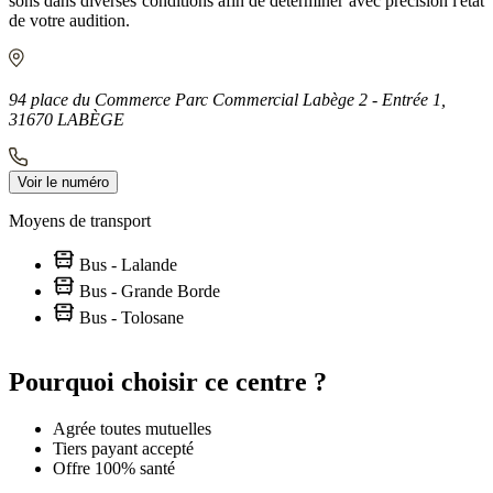
sons dans diverses conditions afin de déterminer avec précision l'état
de votre audition.
94 place du Commerce Parc Commercial Labège 2 - Entrée 1,
31670 LABÈGE
Voir le numéro
Moyens de transport
Bus - Lalande
Bus - Grande Borde
Bus - Tolosane
Leaflet
|
©
OpenStreetMap
contributors
+
Pourquoi choisir ce centre ?
−
Agrée toutes mutuelles
Tiers payant accepté
Offre 100% santé