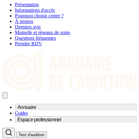
Présentation
Informations d'accès
Pourquoi choisir centre ?
À propos
Derniers avis
Mutuelle et réseaux de soins
Questions fréquentes
Prendre RDV
Annuaire
Guides
Trouvez un professionnel de l'audition
Espace professionnel
Centre d'audioprothèse
Audioprothésistes
Acteurs et services
Médecins ORL & Phoniatres
Test d'audition
Fournisseurs