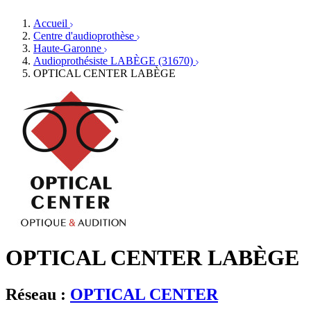
Orthophonistes
Réseaux d'audioprothèse
Services ORL
Services ORL
Accueil
Écoles spécialisées
Orthophonistes
Centre d'audioprothèse
Fournisseurs
Formations et écoles
Haute-Garonne
Associations
Organismes / Syndicats
Audioprothésiste LABÈGE (31670)
Produits
OPTICAL CENTER LABÈGE
Ressources
Actualités
AuditionTV
Évènements
OPTICAL CENTER LABÈGE
Réseau :
OPTICAL CENTER