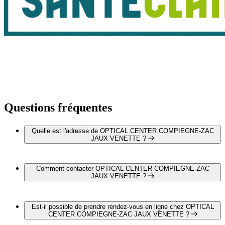
Questions fréquentes
Quelle est l'adresse de OPTICAL CENTER COMPIEGNE-ZAC
JAUX VENETTE ?
OPTICAL CENTER COMPIEGNE-ZAC JAUX
VENETTE est situé au Z.A.C. Jaux Venette, 60280 Margny-
Comment contacter OPTICAL CENTER COMPIEGNE-ZAC
Les-Compiegne
JAUX VENETTE ?
Vous pouvez contacter OPTICAL CENTER COMPIEGNE-
ZAC JAUX VENETTE par téléphone au 03 44 44 34 44
Est-il possible de prendre rendez-vous en ligne chez OPTICAL
CENTER COMPIEGNE-ZAC JAUX VENETTE ?