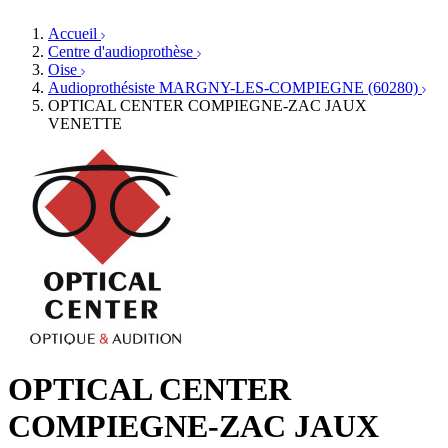
Orthophonistes
Réseaux d'audioprothèse
Services ORL
Services ORL
Accueil
Écoles spécialisées
Orthophonistes
Centre d'audioprothèse
Fournisseurs
Formations et écoles
Oise
Associations
Organismes / Syndicats
Audioprothésiste MARGNY-LES-COMPIEGNE (60280)
Produits
OPTICAL CENTER COMPIEGNE-ZAC JAUX
VENETTE
Ressources
Actualités
AuditionTV
Évènements
OPTICAL CENTER
COMPIEGNE-ZAC JAUX