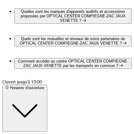
Oui, il est possible de prendre rendez-vous en ligne chez
OPTICAL CENTER COMPIEGNE-ZAC JAUX
Quelles sont les marques d'appareils auditifs et accessoires
VENETTE pour un bilan auditif complet et gratuit en cliquant
proposées par OPTICAL CENTER COMPIEGNE-ZAC JAUX
VENETTE ?
sur le lien suivant :
https://audition.optical-center.fr/3505-
optical-center-compiegne-zac-jaux-venette
OPTICAL CENTER COMPIEGNE-ZAC JAUX
VENETTE propose les marques suivantes :
Quels sont les mutuelles et réseaux de soins partenaires de
OUÏEZEN
OPTICAL CENTER COMPIEGNE-ZAC JAUX VENETTE ?
BIOTONE TECHNOLOGIE
STARKEY FRANCE
OPTICAL CENTER COMPIEGNE-ZAC JAUX
SIGNIA
VENETTE est partenaire avec les mutuelles et réseaux de
Comment accéder au centre OPTICAL CENTER COMPIEGNE-
PHONAK
soins suivants :
ZAC JAUX VENETTE par les transports en commun ?
AUDISTYA
CARTE BLANCHE
OPTICAL CENTER COMPIEGNE-ZAC JAUX
ITELIS
Ouvert jusqu'à 19:00
VENETTE est situé à proximité des arrêts suivants :
KALIVIA
Bus - Gare
Horaires d'ouverture
SANTÉCLAIR
Bus - Foyer Edith Piaf
Bus - Compiègne Gare Quai 2