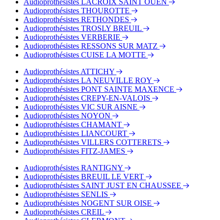
Audioprothésistes LACROIX SAINT OUEN
Audioprothésistes THOUROTTE
Audioprothésistes RETHONDES
Audioprothésistes TROSLY BREUIL
Audioprothésistes VERBERIE
Audioprothésistes RESSONS SUR MATZ
Audioprothésistes CUISE LA MOTTE
Audioprothésistes ATTICHY
Audioprothésistes LA NEUVILLE ROY
Audioprothésistes PONT SAINTE MAXENCE
Audioprothésistes CREPY-EN-VALOIS
Audioprothésistes VIC SUR AISNE
Audioprothésistes NOYON
Audioprothésistes CHAMANT
Audioprothésistes LIANCOURT
Audioprothésistes VILLERS COTTERETS
Audioprothésistes FITZ-JAMES
Audioprothésistes RANTIGNY
Audioprothésistes BREUIL LE VERT
Audioprothésistes SAINT JUST EN CHAUSSEE
Audioprothésistes SENLIS
Audioprothésistes NOGENT SUR OISE
Audioprothésistes CREIL