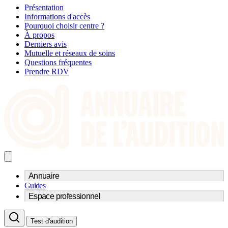
Présentation
Informations d'accès
Pourquoi choisir centre ?
À propos
Derniers avis
Mutuelle et réseaux de soins
Questions fréquentes
Prendre RDV
Annuaire
Guides
Trouvez un professionnel de l'audition
Espace professionnel
Centre d'audioprothèse
Audioprothésistes
Acteurs et services
Médecins ORL & Phoniatres
Test d'audition
Fournisseurs