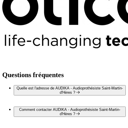
Questions fréquentes
Quelle est l'adresse de AUDIKA - Audioprothésiste Saint-Martin-
d'Hères ?
AUDIKA - Audioprothésiste Saint-Martin-d'Hères est situé au
7 avenue Gabriel Péri, 38400 Saint Martin D'heres
Comment contacter AUDIKA - Audioprothésiste Saint-Martin-
d'Hères ?
Vous pouvez contacter AUDIKA - Audioprothésiste Saint-