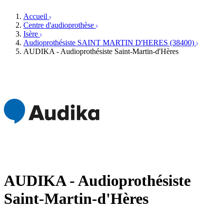
Orthophonistes
Réseaux d'audioprothèse
Services ORL
Services ORL
Accueil
Écoles spécialisées
Orthophonistes
Centre d'audioprothèse
Fournisseurs
Formations et écoles
Isère
Associations
Organismes / Syndicats
Audioprothésiste SAINT MARTIN D'HERES (38400)
Produits
AUDIKA - Audioprothésiste Saint-Martin-d'Hères
Ressources
Actualités
AuditionTV
Évènements
AUDIKA - Audioprothésiste
Saint-Martin-d'Hères