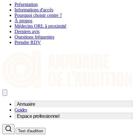
Présentation
Informations d'accès
Pourquoi choisir centre ?
À propos
Médecins ORL à proximité
Derniers avis
Questions fréquentes
Prendre RDV
Annuaire
Guides
Trouvez un professionnel de l'audition
Espace professionnel
Centre d'audioprothèse
Audioprothésistes
Acteurs et services
Médecins ORL & Phoniatres
Test d'audition
Fournisseurs