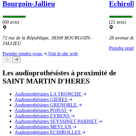
Bourgoin-Jallieu
Echiroll
(60 avis)
(21 avis)
72 rue de la République, 38300 BOURGOIN-
28 avenue d
JALLIEU
Prendre rend
Prendre rendez-vous
Voir le site web
Les audioprothésistes à proximité de
SAINT MARTIN D'HERES
Audioprothésistes LA TRONCHE
Audioprothésistes GIERES
Audioprothésistes GRENOBLE
Audioprothésistes POISAT
Audioprothésistes EYBENS
Audioprothésistes SEYSSINET PARISET
Audioprothésistes MEYLAN
Audioprothésistes ECHIROLLES