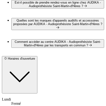
Martin-d'Hères par téléphone au 04 38 37 19 74
Est-il possible de prendre rendez-vous en ligne chez AUDIKA -
Audioprothésiste Saint-Martin-d'Hères ?
Oui, il est possible de prendre rendez-vous en ligne chez
AUDIKA - Audioprothésiste Saint-Martin-d'Hères pour un
Quelles sont les marques d'appareils auditifs et accessoires
bilan auditif complet et gratuit en cliquant sur le lien suivant :
proposées par AUDIKA - Audioprothésiste Saint-Martin-d'Hères ?
https://www.audika.fr/rendez-vous?
centerid=C4719&page_media_code=PAANAU1
AUDIKA - Audioprothésiste Saint-Martin-d'Hères propose
les marques suivantes :
Comment accéder au centre AUDIKA - Audioprothésiste Saint-
STARKEY FRANCE
Martin-d'Hères par les transports en commun ?
PHONAK
OTICON
AUDIKA - Audioprothésiste Saint-Martin-d'Hères est situé à
proximité des arrêts suivants :
Horaires d'ouverture
Bus - Grenoble - Hôtel de Ville
Bus - Flandrin - Valmy
Bus - Péri - Brossolette
Tram - Maison Communale
Tram - Neyrpic - Belledonne
Tram - Hector Berlioz - Universités
Lundi
Fermé