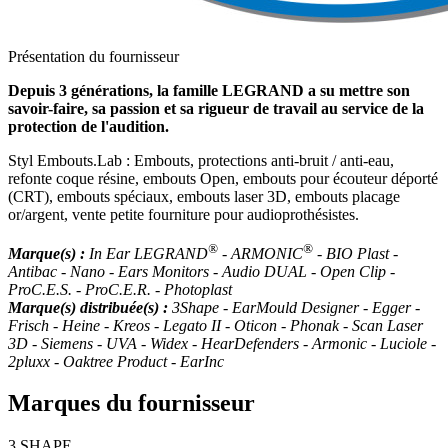
Présentation du fournisseur
Depuis 3 générations, la famille LEGRAND a su mettre son
savoir-faire, sa passion et sa rigueur de travail au service de la
protection de l'audition.
Styl Embouts.Lab : Embouts, protections anti-bruit / anti-eau,
refonte coque résine, embouts Open, embouts pour écouteur déporté
(CRT), embouts spéciaux, embouts laser 3D, embouts placage
or/argent, vente petite fourniture pour audioprothésistes.
®
®
Marque(s) :
In Ear LEGRAND
- ARMONIC
- BIO Plast -
Antibac - Nano - Ears Monitors - Audio DUAL - Open Clip -
ProC.E.S. - ProC.E.R. - Photoplast
Marque(s) distribuée(s) :
3Shape - EarMould Designer - Egger -
Frisch - Heine - Kreos - Legato II - Oticon - Phonak - Scan Laser
3D - Siemens - UVA - Widex - HearDefenders - Armonic - Luciole -
2pluxx - Oaktree Product - EarInc
Marques du fournisseur
3 SHAPE