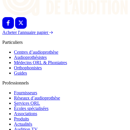
HEARDEFENDERS-DF®
Acheter l'annuaire papier
Particuliers
Bouchons d'oreille [autres]
Centres d’audioprothèse
Audioprothésistes
Médecins ORL & Phoniatres
Orthophonistes
Guides
Professionnels
Fournisseurs
Réseaux d’audioprothèse
Services ORL
Écoles spécialisées
Associations
Produits
Actualités
Audition TV