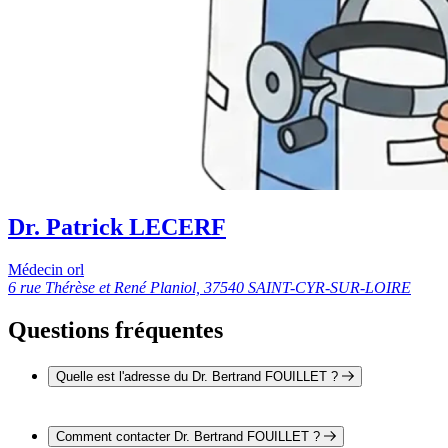
Dr. Patrick LECERF
Médecin orl
6 rue Thérèse et René Planiol, 37540 SAINT-CYR-SUR-LOIRE
Questions fréquentes
Quelle est l'adresse du Dr. Bertrand FOUILLET ?
L'adresse du Dr. Bertrand FOUILLET est 6 rue Thérèse et
René Planiol 37540 SAINT-CYR-SUR-LOIRE
Comment contacter Dr. Bertrand FOUILLET ?