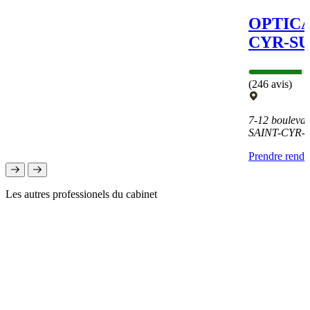
OPTICA
CYR-SU
(246 avis)
7-12 boulevar
SAINT-CYR-
Prendre rend
Les autres professionels du cabinet