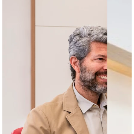
Bus - Lamartine
Bus - Boyer
Leaflet
|
©
OpenStreetMap
contributors
+
−