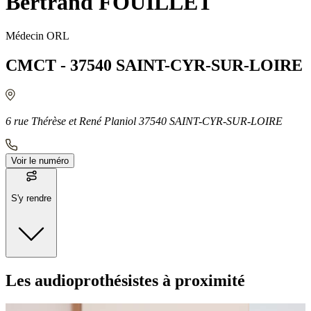
Bertrand FOUILLET
Médecin ORL
CMCT - 37540 SAINT-CYR-SUR-LOIRE
6 rue Thérèse et René Planiol 37540 SAINT-CYR-SUR-LOIRE
Voir le numéro
S'y rendre
Moyens de transport
Les audioprothésistes à proximité
Bus - Preuilly