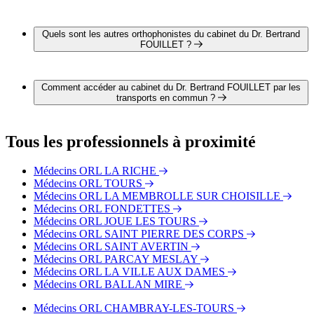
Il est possible de contacter Dr. Bertrand FOUILLET par
téléphone au 02 47 66 53 30.
Quels sont les autres orthophonistes du cabinet du Dr. Bertrand
FOUILLET ?
4 autres orthophonistes exercent également dans le cabinet du
Dr. Bertrand FOUILLET :
Comment accéder au cabinet du Dr. Bertrand FOUILLET par les
Dr. Vincent BOUETEL
transports en commun ?
Dr. Karim HAMMOUDI
Dr. Clément BOBILLIER
Le cabinet du Dr. Bertrand FOUILLET est situé à proximité
Dr. Patrick LECERF
des arrêts suivants :
Tous les professionnels à proximité
Bus - Preuilly
Bus - Lamartine
Médecins ORL LA RICHE
Bus - Boyer
Médecins ORL TOURS
Médecins ORL LA MEMBROLLE SUR CHOISILLE
Médecins ORL FONDETTES
Médecins ORL JOUE LES TOURS
Médecins ORL SAINT PIERRE DES CORPS
Médecins ORL SAINT AVERTIN
Médecins ORL PARCAY MESLAY
Médecins ORL LA VILLE AUX DAMES
Médecins ORL BALLAN MIRE
Médecins ORL CHAMBRAY-LES-TOURS