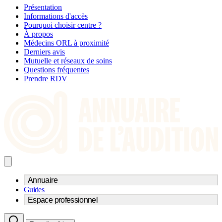
Présentation
Informations d'accès
Pourquoi choisir centre ?
À propos
Médecins ORL à proximité
Derniers avis
Mutuelle et réseaux de soins
Questions fréquentes
Prendre RDV
Annuaire
Guides
Trouvez un professionnel de l'audition
Espace professionnel
Centre d'audioprothèse
Audioprothésistes
Acteurs et services