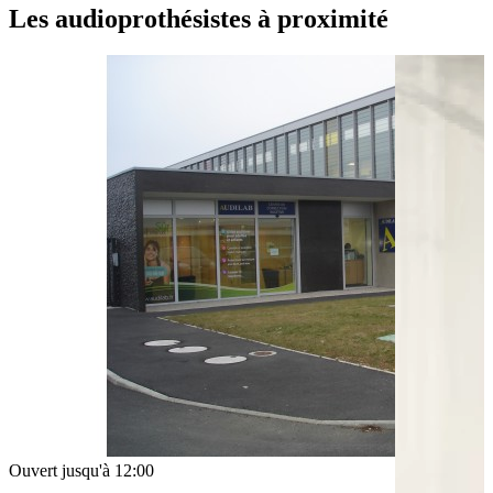
Moyens de transport
Les audioprothésistes à proximité
Bus - Moulin-Chouard
Bus - Grain d'Or
Bus - Graffard
Leaflet
|
©
OpenStreetMap
contributors
+
−
Ouvert jusqu'à 12:00