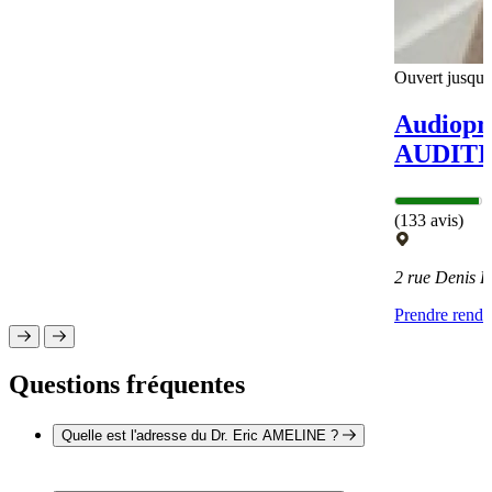
Ouvert jusqu'
Audiopro
AUDITI
(133 avis)
2 rue Denis 
Prendre rend
Questions fréquentes
Quelle est l'adresse du Dr. Eric AMELINE ?
L'adresse du Dr. Eric AMELINE est 1 rue des Iris 41260 LA