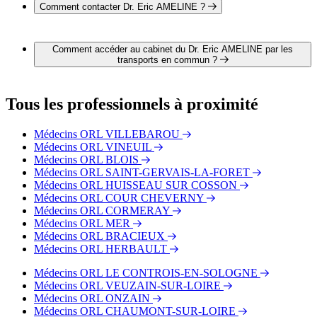
CHAUSSEE SAINT VICTOR
Comment contacter Dr. Eric AMELINE ?
Il est possible de contacter Dr. Eric AMELINE par téléphone
au 02 54 58 81 34.
Comment accéder au cabinet du Dr. Eric AMELINE par les
transports en commun ?
Le cabinet du Dr. Eric AMELINE est situé à proximité des
arrêts suivants :
Tous les professionnels à proximité
Bus - Moulin-Chouard
Bus - Grain d'Or
Médecins ORL VILLEBAROU
Bus - Graffard
Médecins ORL VINEUIL
Médecins ORL BLOIS
Médecins ORL SAINT-GERVAIS-LA-FORET
Médecins ORL HUISSEAU SUR COSSON
Médecins ORL COUR CHEVERNY
Médecins ORL CORMERAY
Médecins ORL MER
Médecins ORL BRACIEUX
Médecins ORL HERBAULT
Médecins ORL LE CONTROIS-EN-SOLOGNE
Médecins ORL VEUZAIN-SUR-LOIRE
Médecins ORL ONZAIN
Médecins ORL CHAUMONT-SUR-LOIRE