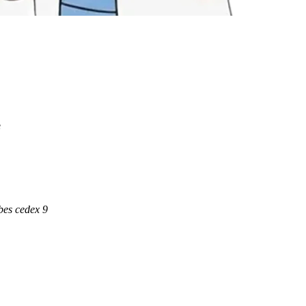
e
bes cedex 9