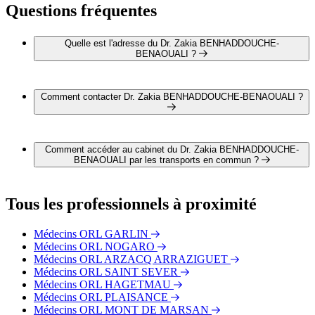
Questions fréquentes
Quelle est l'adresse du Dr. Zakia BENHADDOUCHE-
BENAOUALI ?
L'adresse du Dr. Zakia BENHADDOUCHE-BENAOUALI
est 16 rue Chantemerle 40800 AIRE SUR L'ADOUR
Comment contacter Dr. Zakia BENHADDOUCHE-BENAOUALI ?
Il est possible de contacter Dr. Zakia BENHADDOUCHE-
BENAOUALI par téléphone au 05 24 57 21 08.
Comment accéder au cabinet du Dr. Zakia BENHADDOUCHE-
BENAOUALI par les transports en commun ?
Le cabinet du Dr. Zakia BENHADDOUCHE-
BENAOUALI est situé à proximité des arrêts suivants :
Tous les professionnels à proximité
Bus - Candeau (Garage)
Bus - HLM de la gare
Médecins ORL GARLIN
Bus - Déchetterie
Médecins ORL NOGARO
Médecins ORL ARZACQ ARRAZIGUET
Médecins ORL SAINT SEVER
Médecins ORL HAGETMAU
Médecins ORL PLAISANCE
Médecins ORL MONT DE MARSAN