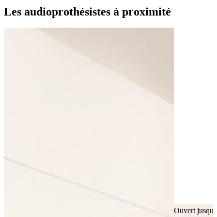
Moyens de transport
Les audioprothésistes à proximité
Bus - Loches − Gare SNCF
Leaflet
|
©
OpenStreetMap
contributors
+
−
Ouvert jusqu'