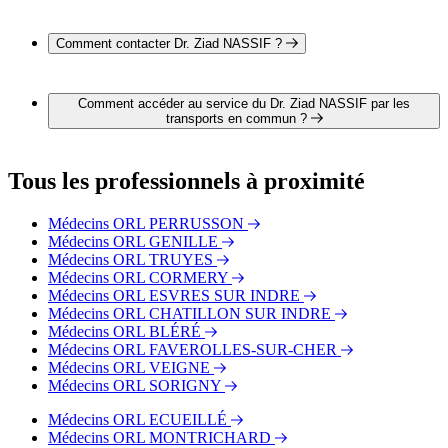
L'adresse du Dr. Ziad NASSIF est 1 rue du Docteur Paul
Martinais 37600 LOCHES
Comment contacter Dr. Ziad NASSIF ?
Il est possible de contacter Dr. Ziad NASSIF par téléphone au
02 47 91 33 33.
Comment accéder au service du Dr. Ziad NASSIF par les
transports en commun ?
Le service du Dr. Ziad NASSIF est situé à proximité des
arrêts suivants :
Tous les professionnels à proximité
Bus - Loches − Gare SNCF
Médecins ORL PERRUSSON
Médecins ORL GENILLE
Médecins ORL TRUYES
Médecins ORL CORMERY
Médecins ORL ESVRES SUR INDRE
Médecins ORL CHATILLON SUR INDRE
Médecins ORL BLÉRÉ
Médecins ORL FAVEROLLES-SUR-CHER
Médecins ORL VEIGNE
Médecins ORL SORIGNY
Médecins ORL ECUEILLÉ
Médecins ORL MONTRICHARD