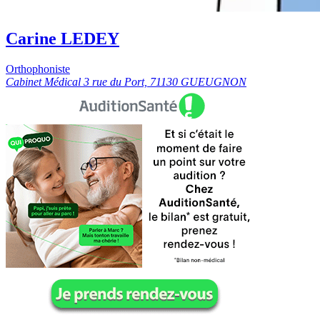
Carine LEDEY
Orthophoniste
Cabinet Médical 3 rue du Port, 71130 GUEUGNON