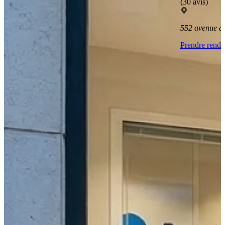
(30 avis)
552 avenue d
Prendre rend