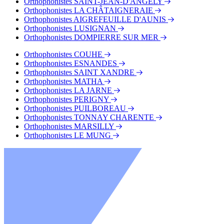
Orthophonistes SAINT-JEAN-D'ANGELY
Orthophonistes LA CHÂTAIGNERAIE
Orthophonistes AIGREFEUILLE D'AUNIS
Orthophonistes LUSIGNAN
Orthophonistes DOMPIERRE SUR MER
Orthophonistes COUHE
Orthophonistes ESNANDES
Orthophonistes SAINT XANDRE
Orthophonistes MATHA
Orthophonistes LA JARNE
Orthophonistes PERIGNY
Orthophonistes PUILBOREAU
Orthophonistes TONNAY CHARENTE
Orthophonistes MARSILLY
Orthophonistes LE MUNG