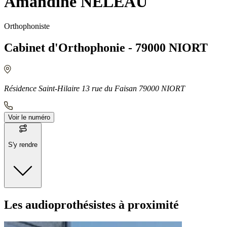
Amandine NELEAU
Orthophoniste
Cabinet d'Orthophonie - 79000 NIORT
Résidence Saint-Hilaire 13 rue du Faisan 79000 NIORT
Voir le numéro
S'y rendre
Moyens de transport
Les audioprothésistes à proximité
Bus - Quai D