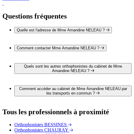
,
Questions fréquentes
Quelle est l'adresse de Mme Amandine NELEAU ?
L'adresse de Mme Amandine NELEAU est Résidence Saint-
Hilaire 79000 NIORT
Comment contacter Mme Amandine NELEAU ?
Il est possible de contacter Mme Amandine NELEAU par
téléphone au 05 49 28 06 66.
Quels sont les autres orthophonistes du cabinet de Mme
Amandine NELEAU ?
3 autres orthophonistes exercent également dans le cabinet de
Mme Amandine NELEAU :
Comment accéder au cabinet de Mme Amandine NELEAU par
Mme Claire DOUTRELIGNE-SCHWEITZER
les transports en commun ?
Mme Françoise FALOURD
Mme Anne-Clémence NEBAS
Le cabinet de Mme Amandine NELEAU est situé à proximité
des arrêts suivants :
Tous les professionnels à proximité
Bus - Quai D
Bus - Quai E
Orthophonistes BESSINES
Bus - Quai F
Orthophonistes CHAURAY