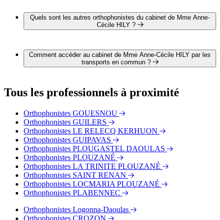
Il est possible de contacter Mme Anne-Cécile HILY par
téléphone au 02 98 44 96 16 .
Quels sont les autres orthophonistes du cabinet de Mme Anne-
Cécile HILY ?
2 autres orthophonistes exercent également dans le cabinet de
Mme Anne-Cécile HILY :
Comment accéder au cabinet de Mme Anne-Cécile HILY par les
Mme Nolwenn JAGOT
transports en commun ?
Mme Sarah LOAEC
Le cabinet de Mme Anne-Cécile HILY est situé à proximité
des arrêts suivants :
Tous les professionnels à proximité
Bus - Jean Moulin
Bus - Les Îles
Orthophonistes GOUESNOU
Bus - Multiplexe
Orthophonistes GUILERS
Tram - Château
Orthophonistes LE RELECQ KERHUON
Tram - Jean Jaurès
Orthophonistes GUIPAVAS
Tram - Liberté
Orthophonistes PLOUGASTEL DAOULAS
Orthophonistes PLOUZANÉ
Orthophonistes LA TRINITE PLOUZANÉ
Orthophonistes SAINT RENAN
Orthophonistes LOCMARIA PLOUZANÉ
Orthophonistes PLABENNEC
Orthophonistes Logonna-Daoulas
Orthophonistes CROZON