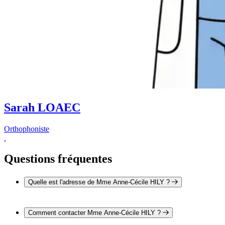
Sarah LOAEC
Orthophoniste
,
Questions fréquentes
Quelle est l'adresse de Mme Anne-Cécile HILY ?
L'adresse de Mme Anne-Cécile HILY est 48 rue du Château
29200 BREST
Comment contacter Mme Anne-Cécile HILY ?