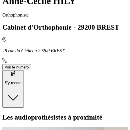
Anne-Cécile HILY
Orthophoniste
Cabinet d'Orthophonie - 29200 BREST
48 rue du Château 29200 BREST
Voir le numéro
S'y rendre
Moyens de transport
Les audioprothésistes à proximité
Bus - Jean Moulin