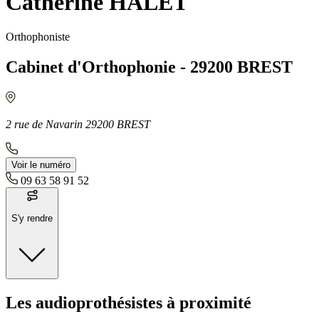
Catherine HALET
Orthophoniste
Cabinet d'Orthophonie - 29200 BREST
2 rue de Navarin 29200 BREST
Voir le numéro
09 63 58 91 52
S'y rendre
Moyens de transport
Les audioprothésistes à proximité