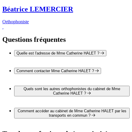
Béatrice LEMERCIER
Orthophoniste
,
Questions fréquentes
Quelle est l'adresse de Mme Catherine HALET ?
L'adresse de Mme Catherine HALET est 2 rue de Navarin
29200 BREST
Comment contacter Mme Catherine HALET ?
Il est possible de contacter Mme Catherine HALET par
téléphone au 02 98 44 71 36.
Quels sont les autres orthophonistes du cabinet de Mme
Catherine HALET ?
1 autre orthophoniste exerce également dans le cabinet de
Mme Catherine HALET :
Comment accéder au cabinet de Mme Catherine HALET par les
Mme Béatrice LEMERCIER
transports en commun ?
Le cabinet de Mme Catherine HALET est situé à proximité
des arrêts suivants :