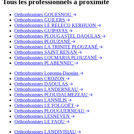
Tous les professionnels à proximité
Bus - Hôpital Morvan
Bus - Foch
Orthophonistes GOUESNOU
Bus - Jean Moulin
Orthophonistes GUILERS
Tram - Château
Orthophonistes LE RELECQ KERHUON
Tram - Jean Jaurès
Orthophonistes GUIPAVAS
Tram - Liberté
Orthophonistes PLOUGASTEL DAOULAS
Orthophonistes PLOUZANÉ
Orthophonistes LA TRINITE PLOUZANÉ
Orthophonistes SAINT RENAN
Orthophonistes LOCMARIA PLOUZANÉ
Orthophonistes PLABENNEC
Orthophonistes Logonna-Daoulas
Orthophonistes CROZON
Orthophonistes DAOULAS
Orthophonistes LANDERNEAU
Orthophonistes PLOUDALMEZEAU
Orthophonistes LANNILIS
Orthophonistes LE FOLGOËT
Orthophonistes PLOUGUERNEAU
Orthophonistes LESNEVEN
Orthophonistes LE FAOU
Orthophonistes LANDIVISIAU