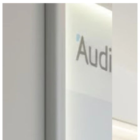
Bus - Hôpital Morvan
Bus - Foch
Bus - Jean Moulin
Tram - Château
Tram - Jean Jaurès
Tram - Liberté
Parking public
Parking - PMR
Leaflet
|
©
OpenStreetMap
contributors
+
−