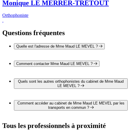
Monique LE MERRER-TRÉTOUT
Orthophoniste
,
Questions fréquentes
Quelle est l'adresse de Mme Maud LE MEVEL ?
L'adresse de Mme Maud LE MEVEL est 74 rue Richelieu
29200 BREST
Comment contacter Mme Maud LE MEVEL ?
Il est possible de contacter Mme Maud LE MEVEL par
téléphone au 02 98 80 25 92.
Quels sont les autres orthophonistes du cabinet de Mme Maud
LE MEVEL ?
1 autre orthophoniste exerce également dans le cabinet de
Mme Maud LE MEVEL :
Comment accéder au cabinet de Mme Maud LE MEVEL par les
Mme Monique LE MERRER-TRÉTOUT
transports en commun ?
Le cabinet de Mme Maud LE MEVEL est situé à proximité
des arrêts suivants :
Tous les professionnels à proximité
Bus - Hôpital Morvan