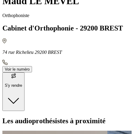
Maud LE MEVEL
Orthophoniste
Cabinet d'Orthophonie - 29200 BREST
74 rue Richelieu 29200 BREST
Voir le numéro
S'y rendre
Moyens de transport
Les audioprothésistes à proximité
Bus - Hôpital Morvan