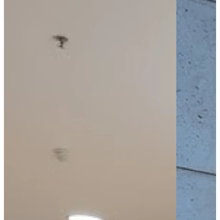
Bus - Foch
Bus - Jean Moulin
Tram - Château
Tram - Jean Jaurès
Tram - Liberté
Parking public
Parking - PMR
Leaflet
|
©
OpenStreetMap
contributors
+
−