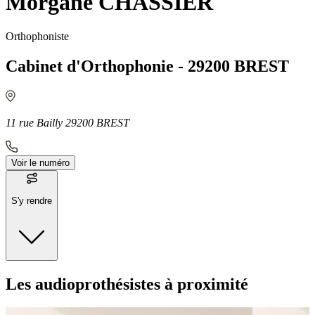
Morgane CHASSIER
Orthophoniste
Cabinet d'Orthophonie - 29200 BREST
11 rue Bailly 29200 BREST
Voir le numéro
S'y rendre
Moyens de transport
Les audioprothésistes à proximité
Bus - Jean Moulin