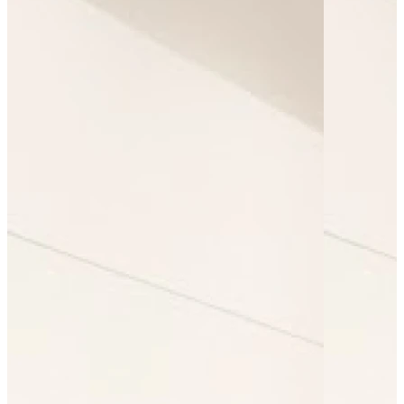
Bus - Les Îles
Bus - Multiplexe
Tram - Château
Tram - Jean Jaurès
Tram - Liberté
Parking public
Parking - PMR
Leaflet
|
©
OpenStreetMap
contributors
+
−