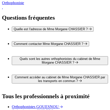
Orthophoniste
,
Questions fréquentes
Quelle est l'adresse de Mme Morgane CHASSIER ?
L'adresse de Mme Morgane CHASSIER est 11 rue Bailly
29200 BREST
Comment contacter Mme Morgane CHASSIER ?
Il est possible de contacter Mme Morgane CHASSIER par
téléphone au 02 98 46 60 04.
Quels sont les autres orthophonistes du cabinet de Mme
Morgane CHASSIER ?
3 autres orthophonistes exercent également dans le cabinet de
Mme Morgane CHASSIER :
Comment accéder au cabinet de Mme Morgane CHASSIER par
Mme Marie CHABERT
les transports en commun ?
Mme Gwen LE DRÉAU
Mme Sophie PREMEL-CABIC
Le cabinet de Mme Morgane CHASSIER est situé à
proximité des arrêts suivants :
Tous les professionnels à proximité
Bus - Jean Moulin
Bus - Les Îles
Orthophonistes GOUESNOU
Bus - Multiplexe