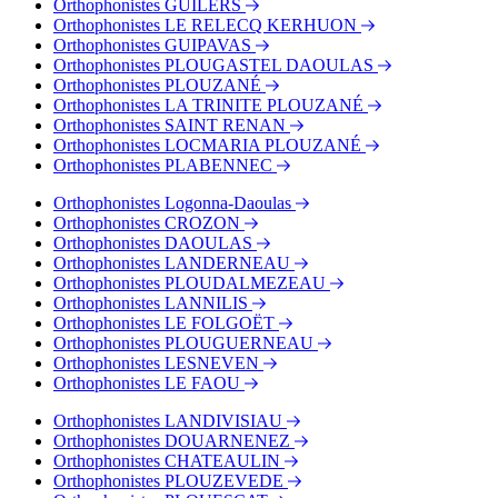
Orthophonistes GUILERS
Tram - Château
Orthophonistes LE RELECQ KERHUON
Tram - Jean Jaurès
Orthophonistes GUIPAVAS
Tram - Liberté
Orthophonistes PLOUGASTEL DAOULAS
Orthophonistes PLOUZANÉ
Orthophonistes LA TRINITE PLOUZANÉ
Orthophonistes SAINT RENAN
Orthophonistes LOCMARIA PLOUZANÉ
Orthophonistes PLABENNEC
Orthophonistes Logonna-Daoulas
Orthophonistes CROZON
Orthophonistes DAOULAS
Orthophonistes LANDERNEAU
Orthophonistes PLOUDALMEZEAU
Orthophonistes LANNILIS
Orthophonistes LE FOLGOËT
Orthophonistes PLOUGUERNEAU
Orthophonistes LESNEVEN
Orthophonistes LE FAOU
Orthophonistes LANDIVISIAU
Orthophonistes DOUARNENEZ
Orthophonistes CHATEAULIN
Orthophonistes PLOUZEVEDE