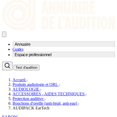
Annuaire
Guides
Trouvez un professionnel de l'audition
Espace professionnel
Centre d'audioprothèse
Audioprothésistes
Acteurs et services
Médecins ORL & Phoniatres
Test d'audition
Fournisseurs
Orthophonistes
Réseaux d'audioprothèse
Services ORL
Services ORL
Accueil
Écoles spécialisées
Orthophonistes
Produits audiologie et ORL
Fournisseurs
Formations et écoles
AUDIOLOGIE
Associations
Organismes / Syndicats
ACCESSOIRES - AIDES TECHNIQUES
Produits
Protection auditive
Bouchons d'oreille [anti-bruit, anti-eau]
Ressources
AUDIPACK EarTech
Actualités
AuditionTV
EAROW