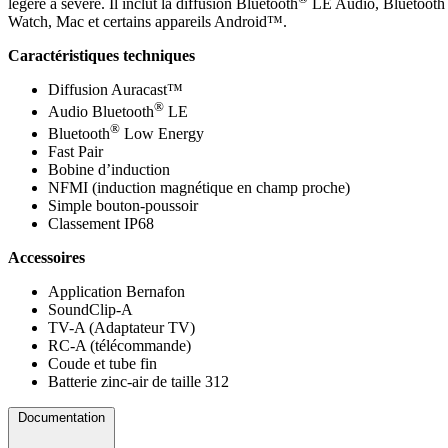
légère à sévère. Il inclut la diffusion Bluetooth
LE Audio, Bluetooth L
Watch, Mac et certains appareils Android™.
Caractéristiques techniques
Diffusion Auracast™
®
Audio Bluetooth
LE
®
Bluetooth
Low Energy
Fast Pair
Bobine d’induction
NFMI (induction magnétique en champ proche)
Simple bouton-poussoir
Classement IP68
Accessoires
Application Bernafon
SoundClip-A
TV-A (Adaptateur TV)
RC-A (télécommande)
Coude et tube fin
Batterie zinc-air de taille 312
Documentation