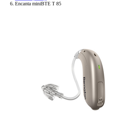
Encanta miniBTE T 85
Ressources
Actualités
AuditionTV
Évènements