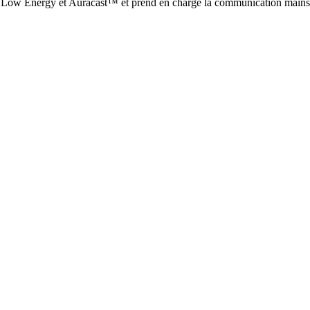
ow Energy et Auracast™ et prend en charge la communication mains lib