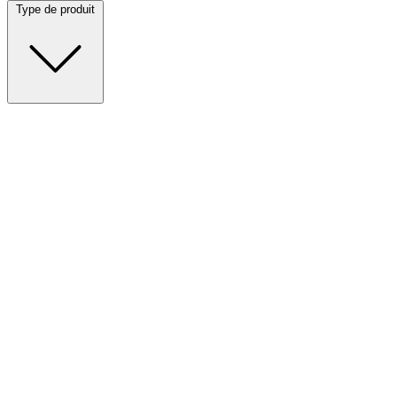
Type de produit
Piles auditives, testeurs et accessoires
Nouveaux produits