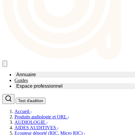
Annuaire
Guides
Trouvez un professionnel de l'audition
Espace professionnel
Centre d'audioprothèse
Audioprothésistes
Acteurs et services
Test d'audition
Médecins ORL & Phoniatres
Fournisseurs
Orthophonistes
Réseaux d'audioprothèse
Accueil
Services ORL
Services ORL
Produits audiologie et ORL
Écoles spécialisées
Orthophonistes
AUDIOLOGIE
Fournisseurs
Formations et écoles
AIDES AUDITIVES
Associations
Organismes / Syndicats
Ecouteur déporté (RIC, Micro RIC)
Produits