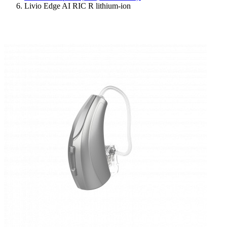
Livio Edge AI RIC R lithium-ion
Ressources
Actualités
AuditionTV
Évènements