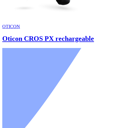
OTICON
Oticon CROS PX rechargeable