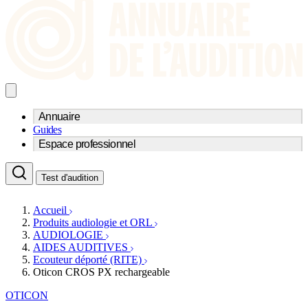
Annuaire
Guides
Trouvez un professionnel de l'audition
Espace professionnel
Centre d'audioprothèse
Audioprothésistes
Acteurs et services
Médecins ORL & Phoniatres
Test d'audition
Fournisseurs
Orthophonistes
Réseaux d'audioprothèse
Services ORL
Services ORL
Accueil
Écoles spécialisées
Orthophonistes
Produits audiologie et ORL
Fournisseurs
Formations et écoles
AUDIOLOGIE
Associations
Organismes / Syndicats
AIDES AUDITIVES
Produits
Ecouteur déporté (RITE)
Oticon CROS PX rechargeable
Ressources
Actualités
OTICON
AuditionTV