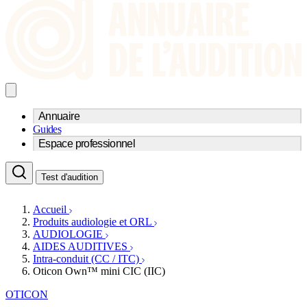
Annuaire
Guides
Trouvez un professionnel de l'audition
Espace professionnel
Centre d'audioprothèse
Audioprothésistes
Acteurs et services
Médecins ORL & Phoniatres
Test d'audition
Fournisseurs
Orthophonistes
Réseaux d'audioprothèse
Services ORL
Services ORL
Accueil
Écoles spécialisées
Orthophonistes
Produits audiologie et ORL
Fournisseurs
Formations et écoles
AUDIOLOGIE
Associations
Organismes / Syndicats
AIDES AUDITIVES
Produits
Intra-conduit (CC / ITC)
Oticon Own™ mini CIC (IIC)
Ressources
Actualités
OTICON
AuditionTV