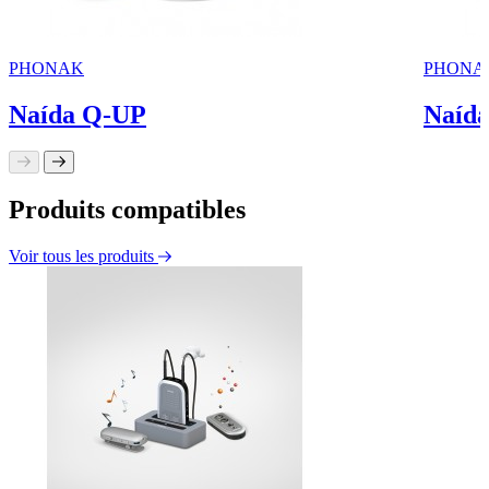
PHONAK
PHONA
Naída Q-UP
Naíd
Produits compatibles
Voir tous les produits