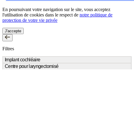
En poursuivant votre navigation sur le site, vous acceptez
l'utilisation de cookies dans le respect de
notre politique de
protection de votre vie privée
J'accepte
Filtres
Implant cochléaire
Centre pour laryngectomisé
NON
(3)
OUI
(1)
NON
(4)
OUI