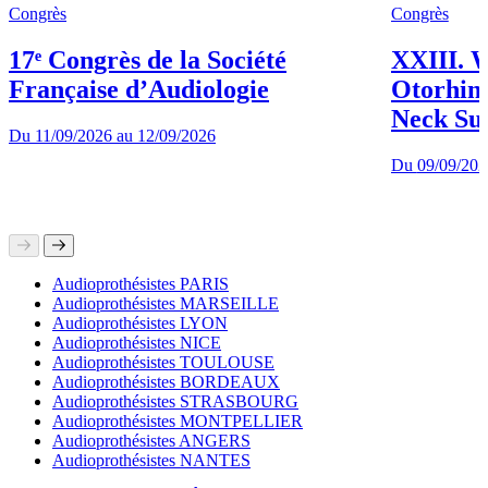
Congrès
Congrès
17ᵉ Congrès de la Société
XXIII. W
Française d’Audiologie
Otorhin
Neck Su
Du
11/09/2026
au
12/09/2026
Du
09/09/202
Audioprothésistes PARIS
Audioprothésistes MARSEILLE
Audioprothésistes LYON
Audioprothésistes NICE
Audioprothésistes TOULOUSE
Audioprothésistes BORDEAUX
Audioprothésistes STRASBOURG
Audioprothésistes MONTPELLIER
Audioprothésistes ANGERS
Audioprothésistes NANTES