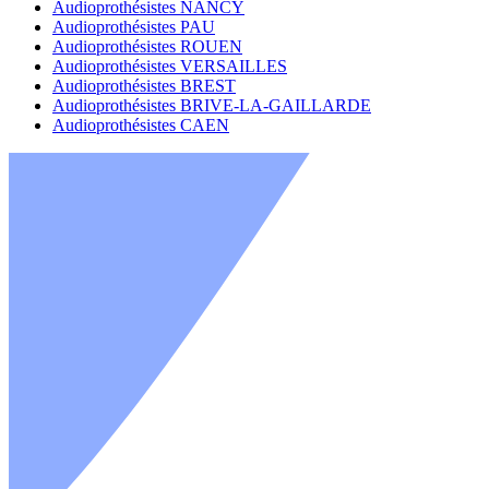
Audioprothésistes NANCY
Audioprothésistes PAU
Audioprothésistes ROUEN
Audioprothésistes VERSAILLES
Audioprothésistes BREST
Audioprothésistes BRIVE-LA-GAILLARDE
Audioprothésistes CAEN